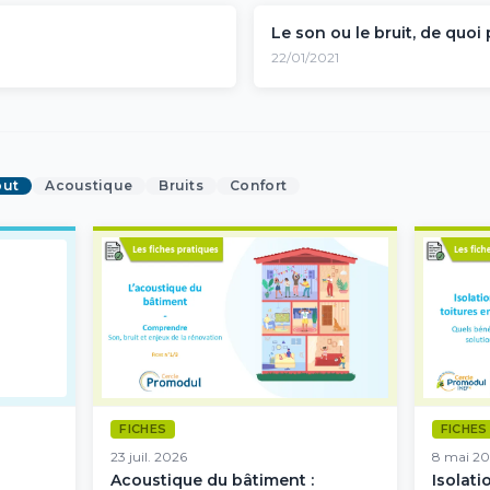
Le son ou le bruit, de quoi 
22/01/2021
out
Acoustique
Bruits
Confort
FICHES
FICHES
23 juil. 2026
8 mai 20
Acoustique du bâtiment :
Isolati