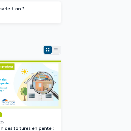
parle-t-on ?
25
on des toitures en pente :