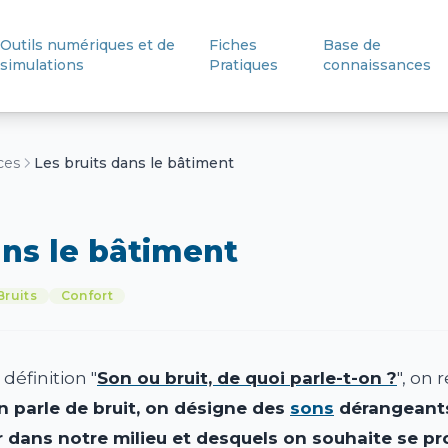
Outils numériques et de
Fiches
Base de
simulations
Pratiques
connaissances
ces
Les bruits dans le bâtiment
ans le bâtiment
Bruits
Confort
éfinition "
Son ou bruit, de quoi parle-t-on ?
", on 
n parle de bruit, on désigne des
sons
dérangeants
 dans notre milieu et desquels on souhaite se pr