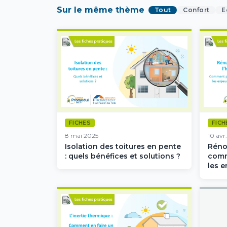
Sur le même thème
Tout
Confort
E
FICHES
FICH
8 mai 2025
10 avr
Isolation des toitures en pente
Rénov
: quels bénéfices et solutions ?
comm
les e