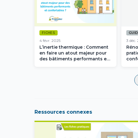
FICHES
GUI
4 févr. 2025
3 déc.
L’inertie thermique : Comment
Réno
en faire un atout majeur pour
prati
des bâtiments performants et
conf
confortables ?
Ressources connexes