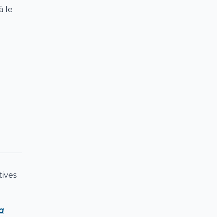
à le
tives
a