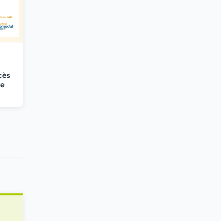
cès
le