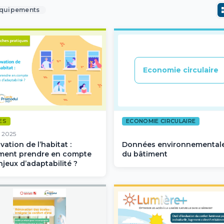
quipements
Economie circulaire
ES
ECONOMIE CIRCULAIRE
. 2025
ation de l’habitat :
Données environnemental
ent prendre en compte
du bâtiment
njeux d’adaptabilité ?