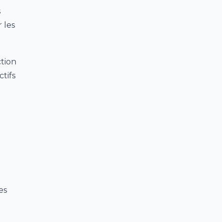
s
 les
ction
ctifs
es