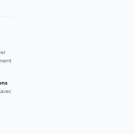
rer
ement
ons
(avec