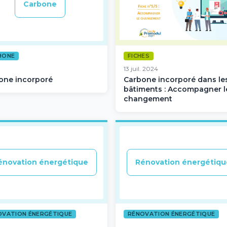
Carbone
BONE
FICHES
13 juil. 2024
one incorporé
Carbone incorporé dans le
bâtiments : Accompagner l
changement
énovation énergétique
Rénovation énergétiqu
OVATION ÉNERGÉTIQUE
RÉNOVATION ÉNERGÉTIQUE