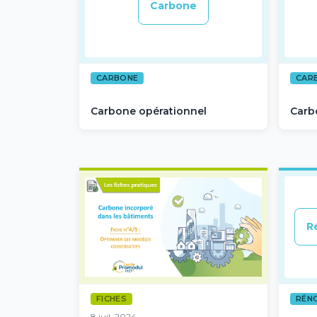
Carbone
CARBONE
CAR
Carbone opérationnel
Carb
R
FICHES
RÉN
8 juil. 2024