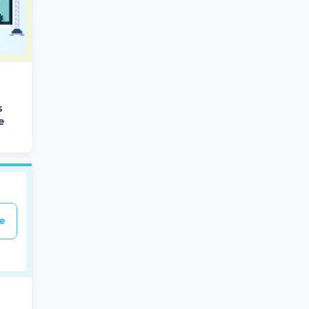
s
e
e