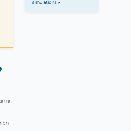
simulations »
e
erre,
elon