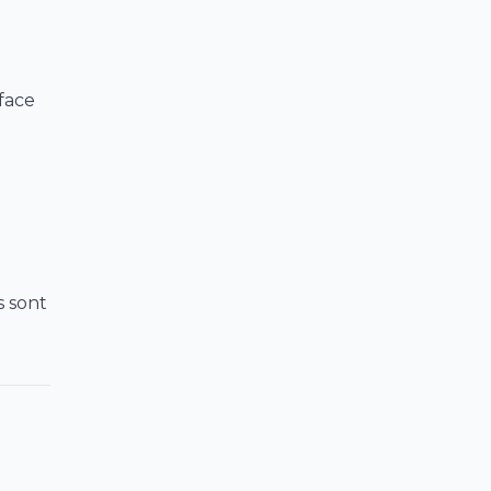
face
s sont