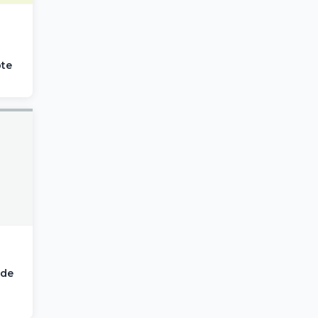
te
ide