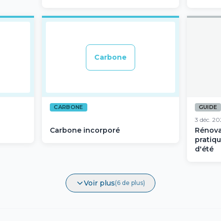
Carbone
CARBONE
GUIDE
3 déc. 2
Carbone incorporé
Rénova
pratiqu
d'été
Voir plus
(6 de plus)