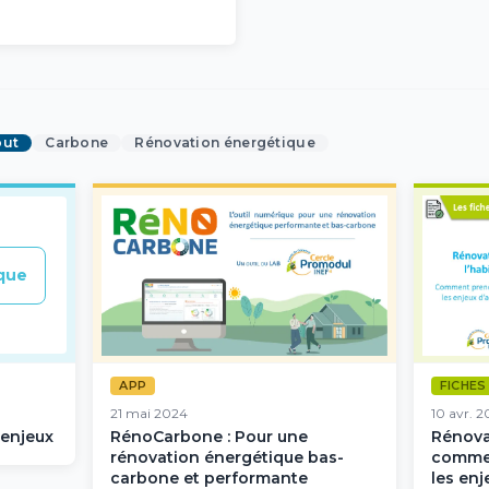
out
Carbone
Rénovation énergétique
que
APP
FICHES
21 mai 2024
10 avr. 2
 enjeux
RénoCarbone : Pour une
Rénovat
rénovation énergétique bas-
commen
carbone et performante
les enj