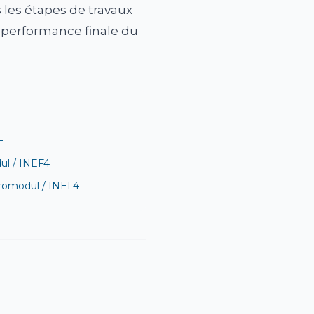
s les étapes de travaux
 performance finale du
E
ul / INEF4
Promodul / INEF4