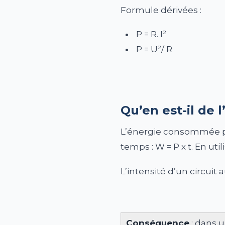
Formule dérivées :
P = R. I²
P = U²/ R
Qu’en est-il de l
L’énergie consommée par
temps : W = P x t. En ut
L’intensité d’un circuit 
Conséquence
: dans u