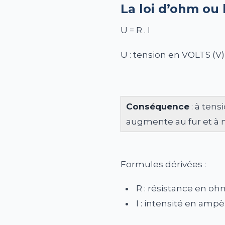
La loi d’ohm ou l
U = R . I
U : tension en VOLTS (V)
Conséquence
: à tens
augmente au fur et à 
Formules dérivées :
R : résistance en ohm
I : intensité en ampèr