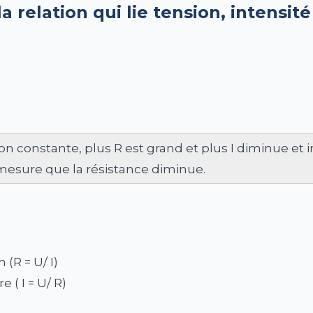
a relation qui lie tension, intensit
ion constante, plus R est grand et plus I diminue et 
mesure que la résistance diminue.
 (R = U/ I)
e ( I = U/ R)