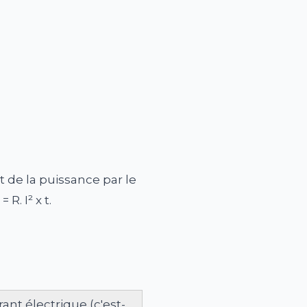
 de la puissance par le
. I² x t.
rant électrique (c'est-