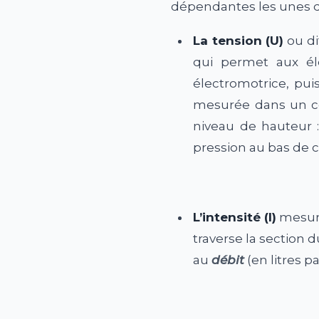
dépendantes les unes d
La tension (U)
ou di
qui permet aux él
électromotrice, pui
mesurée dans un cou
niveau de hauteur :
pression au bas de c
L’intensité (I)
mesuré
traverse la section 
au
débit
(en litres p