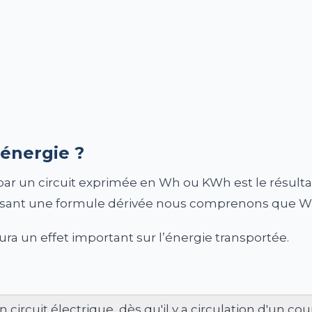
’énergie ?
 un circuit exprimée en Wh ou KWh est le résultat
ilisant une formule dérivée nous comprenons que W = R
aura un effet important sur l’énergie transportée.
n circuit électrique, dès qu'il y a circulation d'un cou