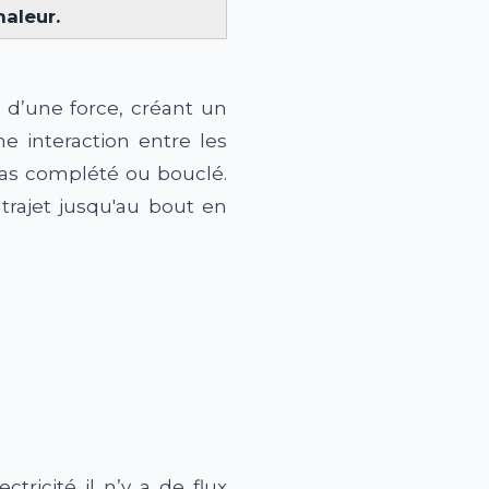
haleur.
 d’une force, créant un
e interaction entre les
 pas complété ou bouclé.
 trajet jusqu'au bout en
ricité il n’y a de flux