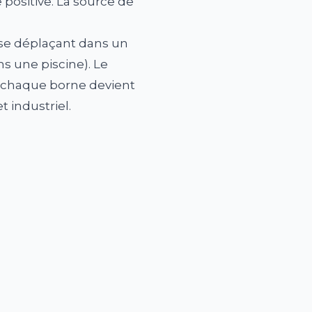
e positive. La source de
, se déplaçant dans un
s une piscine). Le
nt chaque borne devient
t industriel.