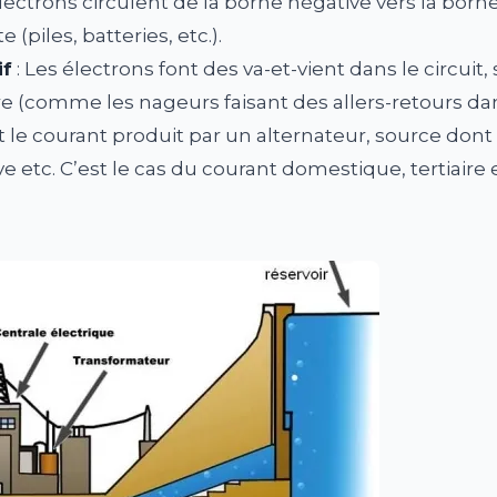
 électrons circulent de la borne négative vers la born
(piles, batteries, etc.).
if
: Les électrons font des va-et-vient dans le circuit
re (comme les nageurs faisant des allers-retours dan
st le courant produit par un alternateur, source do
ve etc. C’est le cas du courant domestique, tertiaire e