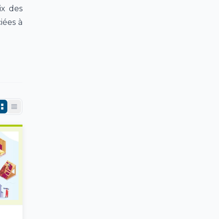
ix des
iées à